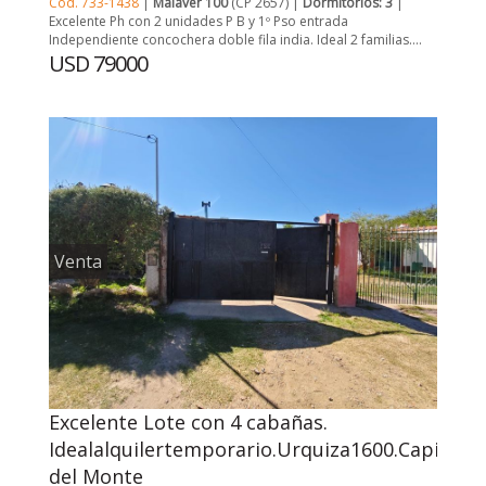
Cód. 733-1438
|
Malaver 100
(CP 2657) |
Dormitorios: 3
|
Excelente Ph con 2 unidades P B y 1º Pso entrada
Independiente concochera doble fila india. Ideal 2 familias....
USD 79000
Venta
Excelente Lote con 4 cabañas.
Idealalquilertemporario.Urquiza1600.Capilla
del Monte