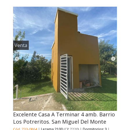
Venta
Excelente Casa A Terminar 4 amb. Barrio
Los Potreritos. San Miguel Del Monte
Cód. 733-0864
|
Lezama 2100
(CP 7220) |
Dormitorios: 3
|