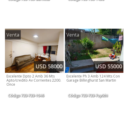
Venta
Venta
USD 55000
USD 58000
Excelente Ph 3 Amb 124 Mts Con
Excelente Dpto 2 Amb 36 Mts
Garage Billinghurst San Martin
Apto/credito Av Corrientes 2200.
Once
Código
733-733-1046
Código
733-733-7uy6thi