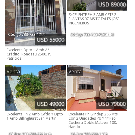
USD 89000
EXCELENTE PH 3 AMB CFTE 2
PLANTAS 97 MS TOTALES-JOSE
INGENIEROS
Código
733-733-1260
Código
733-733-PLEGRINI
USD 55000
Excelente Dpto 1 Amb A/
Crédito. Rondeau 2500. P.
Patricios
Venta
Venta
USD 49000
USD 79000
Excelente Ph 2 Amb C/fdo Y Dpto
Excelente Ph E/indep 288 Mts.
1 Amb Billinghurst San Martin
Con 2 Unidades Pb Y 1º Pso.
Cochera Doble.Malaver 100.
Haedo
Código
733-733-887hccb
Código
733-733-1438