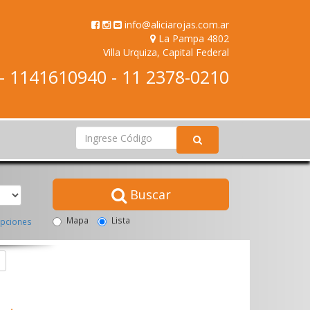
info@aliciarojas.com.ar
La Pampa 4802
Villa Urquiza, Capital Federal
 1141610940 - 11 2378-0210
Buscar
Mapa
Lista
pciones