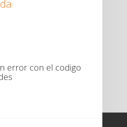
ada
n error con el codigo
ades