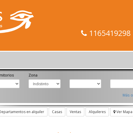
1165419298 -
itorios
Zona
Más o
Departamentos en alquiler
Casas
Ventas
Alquileres
Ver Mapa