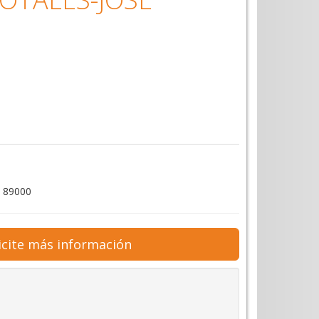
 89000
icite más información