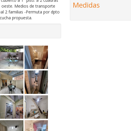
 cubierto a 1° piso. a 2 cuadras
Medidas
so oeste. Medios de transporte
eal 2 familias -Permuta por dpto
scucha propuesta.