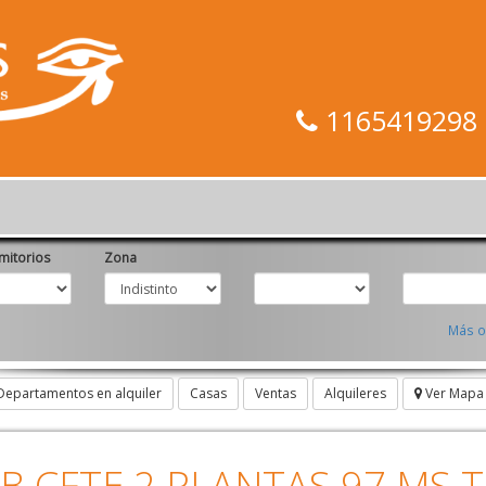
1165419298 -
itorios
Zona
Más o
Departamentos en alquiler
Casas
Ventas
Alquileres
Ver Mapa
B CFTE 2 PLANTAS 97 MS 